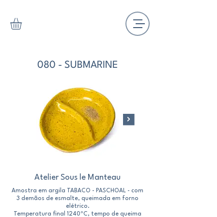
080 - SUBMARINE
Atelier Sous le Manteau
Amostra em argila TABACO - PASCHOAL - com
Amostra em argila Marf
3 demãos de esmalte, queimada em forno
demãos de esmalte, 
elétrico.
Temperatura final 1240ºC, tempo de queima
Temperatura final 122