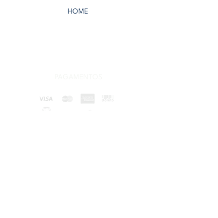
HOME
CONHEÇA NOSSAS CERÂMICAS
PAGAMENTOS
ENVIAMOS PARA TODO O BRASIL
POLÍTICA DE PRIVACIDADE
POLÍTICA DE TROCAS E DEVOLUÇÕES