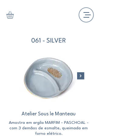
061 - SILVER
Atelier Sous le Manteau
Amostra em argila MARFIM - PASCHOAL -
Amostra em argila M
com 3 demãos de esmalte, queimada em
com 3 demãos de esm
forno elétrico.