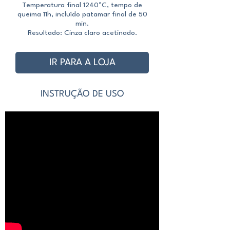
Temperatura final 1240ºC, tempo de
queima 11h, incluído patamar final de 50
queima 10h, incluído 
min.
Resultado: Cinza claro acetinado.
IR PARA A LOJA
INSTRUÇÃO DE USO