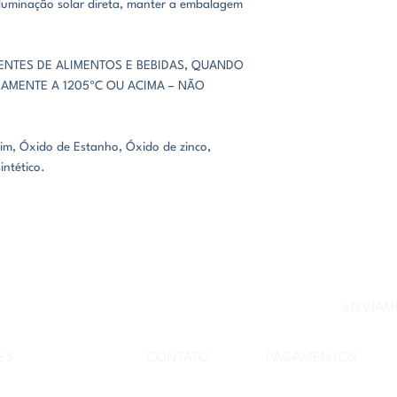
 iluminação solar direta, manter a embalagem
IENTES DE ALIMENTOS E BEBIDAS, QUANDO
AMENTE A 1205ºC OU ACIMA – NÃO
im, Óxido de Estanho, Óxido de zinco,
intético.
CONHEÇA NOSSAS CERÂMICAS
ENVIAMO
ES
CONTATO
PAGAMENTOS