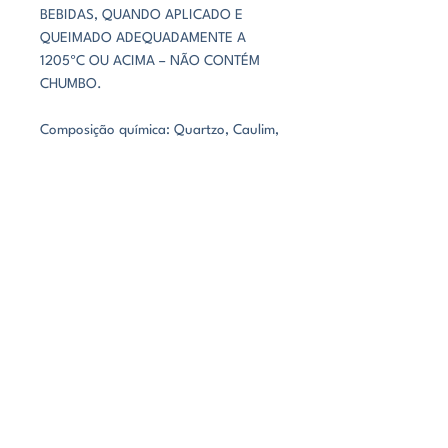
BEBIDAS, QUANDO APLICADO E
QUEIMADO ADEQUADAMENTE A
1205ºC OU ACIMA – NÃO CONTÉM
CHUMBO.
Composição química: Quartzo, Caulim,
Óxido de Estanho, Óxido de zinco,
Trióxido de diferro, argila, corante
sintético.
CARACTERÍSTICAS
MARROM ESCURO/CLARO COM
EFEITOS NO RELEVO
CONHEÇA NOSSAS CERÂMICAS
BRILHO
FECHADO
PAGAMENTOS