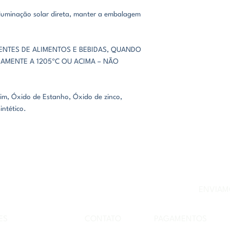
 iluminação solar direta, manter a embalagem
IENTES DE ALIMENTOS E BEBIDAS, QUANDO
AMENTE A 1205ºC OU ACIMA – NÃO
im, Óxido de Estanho, Óxido de zinco,
intético.
CONHEÇA NOSSAS CERÂMICAS
ENVIAMO
ES
CONTATO
PAGAMENTOS