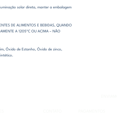
 iluminação solar direta, manter a embalagem
IENTES DE ALIMENTOS E BEBIDAS, QUANDO
AMENTE A 1205ºC OU ACIMA – NÃO
im, Óxido de Estanho, Óxido de zinco,
intético.
CONHEÇA NOSSAS CERÂMICAS
ENVIAMO
ES
CONTATO
PAGAMENTOS