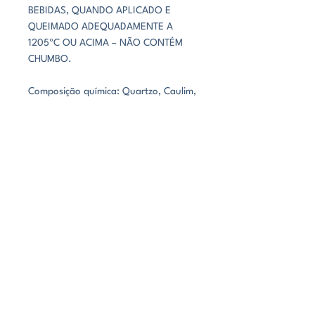
BEBIDAS, QUANDO APLICADO E
QUEIMADO ADEQUADAMENTE A
1205ºC OU ACIMA – NÃO CONTÉM
CHUMBO.
Composição química: Quartzo, Caulim,
Óxido de Estanho, Óxido de zinco,
Trióxido de diferro, argila, corante
sintético.
CARACTERÍSTICAS
CASTANHO CLARO REAGENTE
COM LEVES EFEITOS LUMINOSOS
CONHEÇA NOSSAS CERÂMICAS
BRILHO
FECHADO
PAGAMENTOS