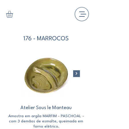
176 - MARROCOS
Atelier Sous le Manteau
Amostra em argila MARFIM - PASCHOAL -
Amostra em argila M
com 3 demãos de esmalte, queimada em
com 3 demãos de esm
forno elétrico.