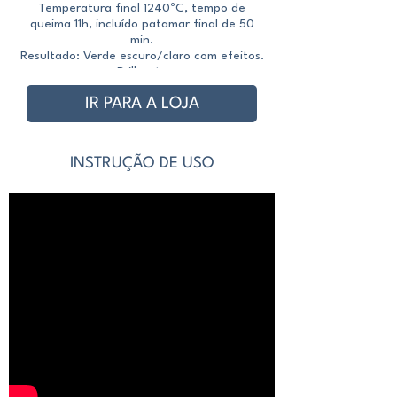
Temperatura final 1240ºC, tempo de
queima 11h, incluído patamar final de 50
queima 10h, incluído 
min.
Resultado: Verde escuro/claro com efeitos.
Brilhante
IR PARA A LOJA
INSTRUÇÃO DE USO