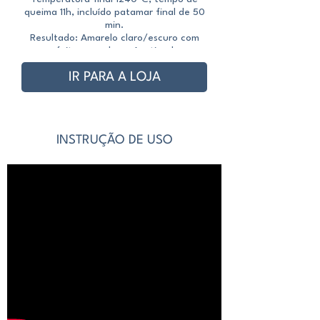
queima 11h, incluído patamar final de 50
queima 10h, incluído 
min.
Resultado: Amarelo claro/escuro com
efeitos no relevo. Acetinado
IR PARA A LOJA
INSTRUÇÃO DE USO