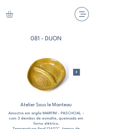
081 - DIJON
Atelier Sous le Manteau
Amostra em argila MARFIM - PASCHOAL -
Amostra em argila M
com 3 demãos de esmalte, queimada em
com 3 demãos de esm
forno elétrico.
Temperatura final 1240ºC, tempo de