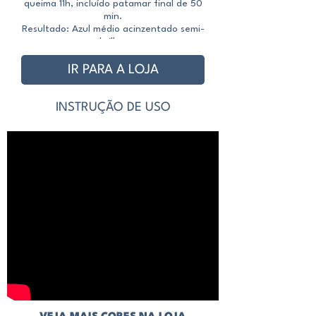
queima 11h, incluído patamar final de 50
queima 10h, incluído 
min.
Resultado: Azul médio acinzentado semi-
Resultado: Azul médi
brilho.
IR PARA A LOJA
INSTRUÇÃO DE USO