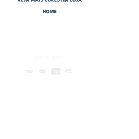
VEJA MAIS CORES NA LOJA
HOME
CONHEÇA NOSSAS CERÂMICAS
PAGAMENTOS
ENVIAMOS PARA TODO O BRASIL
POLÍTICA DE PRIVACIDADE