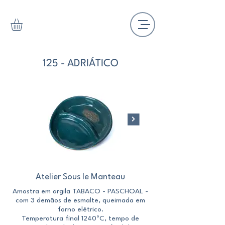
125 - ADRIÁTICO
Atelier Sous le Manteau
Amostra em argila TABACO - PASCHOAL -
Amostra em argila M
com 3 demãos de esmalte, queimada em
com 3 demãos de esm
forno elétrico.
Temperatura final 1240ºC, tempo de